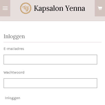
Ga
Kapsalon Yenna
direct
naar
de
hoofdinhoud
Inloggen
E-mailadres
Wachtwoord
Inloggen