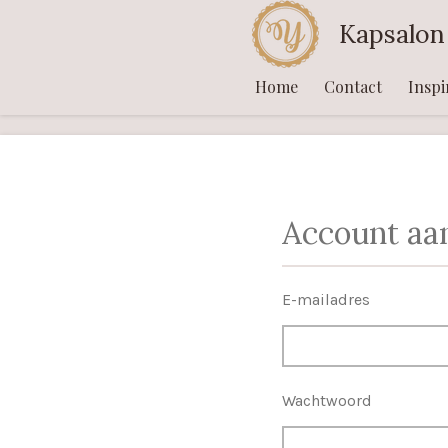
Ga
Kapsalon
direct
naar
Home
Contact
Inspi
de
hoofdinhoud
Account a
E-mailadres
Wachtwoord