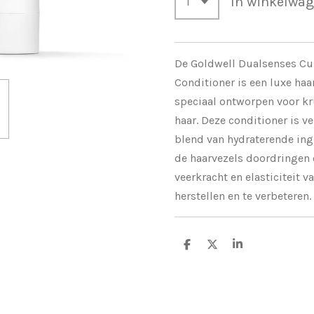
In winkelwa
De Goldwell Dualsenses Cu
Conditioner is een luxe ha
speciaal ontworpen voor kr
haar. Deze conditioner is v
blend van hydraterende ing
de haarvezels doordringen 
veerkracht en elasticiteit v
herstellen en te verbeteren.
D
D
S
e
e
h
l
e
a
e
l
r
n
e