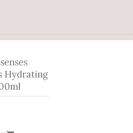
lsenses
s Hydrating
200ml