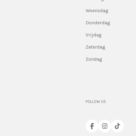
Woensdag
Donderdag
Vrijdag
Zaterdag
Zondag
FOLLOW US
F
I
T
a
n
i