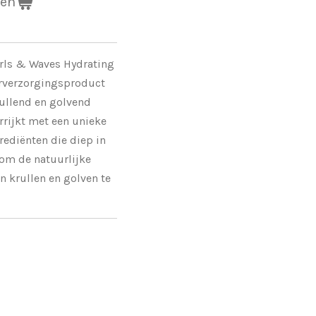
gen
rls & Waves Hydrating
arverzorgingsproduct
ullend en golvend
errijkt met een unieke
rediënten die diep in
om de natuurlijke
an krullen en golven te