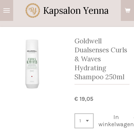
Ga
Kapsalon Yenna
direct
naar
de
hoofdinhoud
Goldwell
Dualsenses Curls
& Waves
Hydrating
Shampoo 250ml
€ 19,05
In
winkelwagen