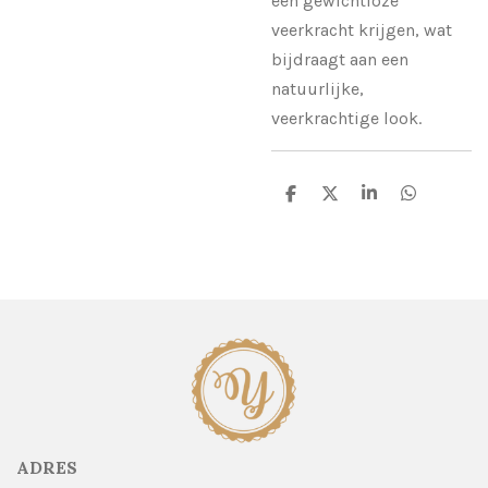
een gewichtloze
veerkracht krijgen, wat
bijdraagt aan een
natuurlijke,
veerkrachtige look.
D
D
S
D
e
e
h
e
l
e
a
l
e
l
r
e
n
e
n
ADRES