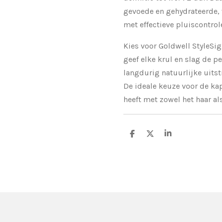
gevoede en gehydrateerde, 
met effectieve pluiscontrol
Kies voor Goldwell StyleSi
geef elke krul en slag de pe
langdurig natuurlijke uits
De ideale keuze voor de kap
heeft met zowel het haar als
D
D
S
e
e
h
l
e
a
e
l
r
n
e