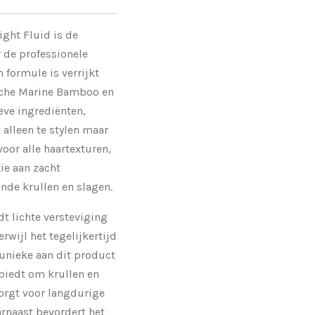
ight Fluid is de
 de professionele
 formule is verrijkt
sche Marine Bamboo en
eve ingrediënten,
alleen te stylen maar
voor alle haartexturen,
tie aan zacht
nde krullen en slagen.
dt lichte versteviging
rwijl het tegelijkertijd
 unieke aan dit product
 biedt om krullen en
zorgt voor langdurige
arnaast bevordert het