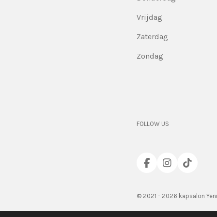
Vrijdag
Zaterdag
Zondag
FOLLOW US
F
I
T
a
n
i
c
s
k
e
t
T
© 2021 - 2026 kapsalon Yen
b
a
o
o
g
k