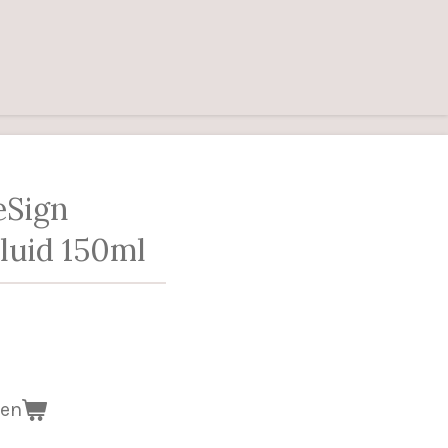
eSign
luid 150ml
gen